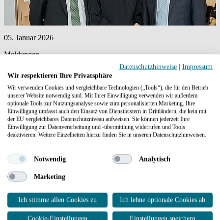
05. Januar 2026
Meldungen
Datenschutzhinweise
|
Impressum
Wechsel in der Geschäftsführung des KKI e.V.
Wir respektieren Ihre Privatsphäre
Wir verwenden Cookies und vergleichbare Technologien („Tools“), die für den Betrieb
Mit der 13. Fachtagung des KKI e. V. hat Andrej Philippi die
unserer Website notwendig sind. Mit Ihrer Einwilligung verwenden wir außerdem
Geschäftsführung des Vereins übernommen.
optionale Tools zur Nutzungsanalyse sowie zum personalisierten Marketing. Ihre
Einwilligung umfasst auch den Einsatz von Dienstleistern in Drittländern, die kein mit
der EU vergleichbares Datenschutzniveau aufweisen. Sie können jederzeit Ihre
Einwilligung zur Datenverarbeitung und -übermittlung widerrufen und Tools
deaktivieren. Weitere Einzelheiten hierzu finden Sie in unseren Datenschutzhinweisen.
Notwendig
Analytisch
Marketing
2 / 2
Ich stimme allen Cookies zu
Ich lehne optionale Cookies ab
Cookie-Einstellungen
Einstellungen speichern