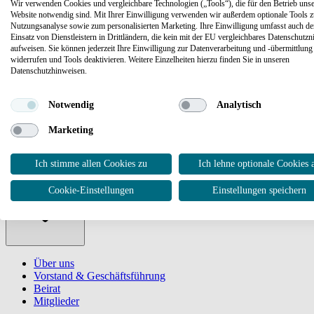
Wir verwenden Cookies und vergleichbare Technologien („Tools“), die für den Betrieb unse
Website notwendig sind. Mit Ihrer Einwilligung verwenden wir außerdem optionale Tools z
Kompetenzzentrum Kritische Infrastrukturen e. V.
Nutzungsanalyse sowie zum personalisierten Marketing. Ihre Einwilligung umfasst auch d
Einsatz von Dienstleistern in Drittländern, die kein mit der EU vergleichbares Datenschutzn
EUREF-Campus 1–2
aufweisen. Sie können jederzeit Ihre Einwilligung zur Datenverarbeitung und -übermittlung
widerrufen und Tools deaktivieren. Weitere Einzelheiten hierzu finden Sie in unseren
10829 Berlin
Datenschutzhinweisen.
Deutschland
Notwendig
Analytisch
030 322932-2999
Kontaktformular
Marketing
Verein KKI e. V.
Ich stimme allen Cookies zu
Ich lehne optionale Cookies 
Verein KKI e. V.
Cookie-Einstellungen
Einstellungen speichern
Über uns
Vorstand & Geschäftsführung
Beirat
Mitglieder