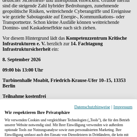
deutscher Sicherheits- und Innenpolitik entwickelt. Gründe hierfür
sind die steigende Zahl hybrider Bedrohungen, zunehmende
geopolitische Risiken, weitreichende Cyberangriffe und Ereignisse
wie gezielte Sabotageakte auf Energie-, Kommunikations- oder
Transportnetze. Schon kleine Ausfälle können weitreichende
Domino- und Kaskadeneffekte nach sich ziehen.
Vor diesem Hintergrund lädt das
Kompetenzzentrum Kritische
Infrastrukturen e. V.
herzlich zur
14. Fachtagung
Infrastruktursicherheit
ein:
8. September 2026
09:00 bis 13:00 Uhr
Turbinenhalle Moabit, Friedrich-Krause-Ufer 10–15, 13353
Berlin
Teilnahme kostenfrei
Datenschutzhinweise
|
Impressum
Wir respektieren Ihre Privatsphäre
Die Fachtagung bringt politische Entscheiderinnen und Entscheider,
Wir verwenden Cookies und vergleichbare Technologien („Tools“), die für den Betrieb
Einsatzorganisationen, Verwaltung und Wirtschaft zusammen, um
unserer Website notwendig sind. Mit Ihrer Einwilligung verwenden wir außerdem
zentrale Impulse, operative Perspektiven und Finanzierungsfragen
optionale Tools zur Nutzungsanalyse sowie zum personalisierten Marketing. Ihre
im KRITIS‑Kontext kompakt und praxisnah zu beleuchten:
Einwilligung umfasst auch den Einsatz von Dienstleistern in Drittländern, die kein mit