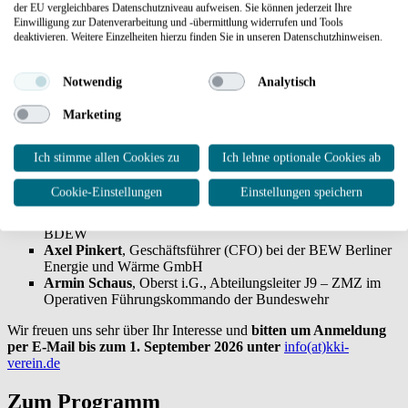
der EU vergleichbares Datenschutzniveau aufweisen. Sie können jederzeit Ihre
Andrea Schumacher
, Leitung der Abteilung ZV „Zivile
Einwilligung zur Datenverarbeitung und -übermittlung widerrufen und Tools
Verteidigung, Katastrophenhilfe und Waffenrecht“ im
deaktivieren. Weitere Einzelheiten hierzu finden Sie in unseren Datenschutzhinweisen.
Bundesministerium des Innern und für Heimat (angefragt)
Christian Hochgrebe
, Staatssekretär für Inneres des Landes
Notwendig
Analytisch
Berlin
Dr. Severin Fischer
, Staatssekretär für Wirtschaft, Energie
Marketing
und Betriebe des Landes Berlin
Prof. Dr. Karsten Homrighausen
, Landesbranddirektor der
Berliner Feuerwehr
Ich stimme allen Cookies zu
Ich lehne optionale Cookies ab
Sylvia Borcherding
, Geschäftsführerin (CCO) bei der
50Hertz Transmission GmbH
Cookie-Einstellungen
Einstellungen speichern
Dr. Tanja Utescher-Dabitz
, Abteilungsleiterin
Betriebswirtschaft, Sicherheit und Digitalisierung beim
BDEW
Axel Pinkert
, Geschäftsführer (CFO) bei der BEW Berliner
Energie und Wärme GmbH
Armin Schaus
, Oberst i.G., Abteilungsleiter J9 – ZMZ im
Operativen Führungskommando der Bundeswehr
Wir freuen uns sehr über Ihr Interesse und
bitten um Anmeldung
per E-Mail bis zum 1. September 2026 unter
info(at)kki-
verein.de
Zum Programm