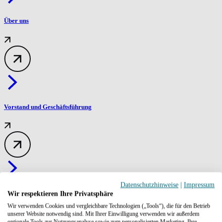
Über uns
Vorstand und Geschäftsführung
Datenschutzhinweise
|
Impressum
Mitglieder
Wir respektieren Ihre Privatsphäre
Wir verwenden Cookies und vergleichbare Technologien („Tools“), die für den Betrieb
unserer Website notwendig sind. Mit Ihrer Einwilligung verwenden wir außerdem
optionale Tools zur Nutzungsanalyse sowie zum personalisierten Marketing. Ihre