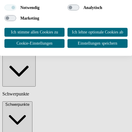
EUREF-Campus 1–2
Notwendig
Analytisch
10829 Berlin
Marketing
Deutschland
Ich stimme allen Cookies zu
Ich lehne optionale Cookies ab
030 322932-2999
Kontaktformular
Verein KKI e. V.
Cookie-Einstellungen
Einstellungen speichern
Verein KKI e. V.
Schwerpunkte
Schwerpunkte