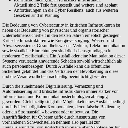
Aktuell sind 2 Teile fertiggestellt und weitere sind geplant.
Anforderungen an die Cyber Resilienz, auch aus weiteren
Gesetzen sind in Planung.
Die Bedeutung von Cybersecurity in kritischen Infrastrukturen ist
neben der Bedeutung von physischer und organisatorischer
Unternehmenssicherheit in den letzten Jahren erheblich gestiegen.
Kritische Infrastrukturen wie Energieversorgung, Wasser- und
Abwassersysteme, Gesundheitswesen, Verkehr, Telekommunikation
sowie staatliche Einrichtungen sind die Lebensgrundlagen in
modernen Gesellschaften. Ein Ausfall oder eine Manipulation dieser
Systeme verursacht gravierende Schäden sowohl wirtschaftlich als
auch personenbezogen. Durch Ausfälle kann die öffentliche
Sicherheit gefährdet und das Vertrauen der Bevölkerung in diese
und die Verantwortlichen nachhaltig beeinträchtigt werden.
Durch die zunehmende Digitalisierung, Vernetzung und
Automatisierung sind kritische Infrastrukturen immer stärker von
Informations- und Kommunikationstechnologien abhängig
geworden. Gleichzeitig steigt die Möglichkeit eines Ausfalls bedingt
durch Fehler in digitalen Komponenten, deren falsche Bedienung
oder ein Stromausfall – bewusst oder unbewusst. Die
Angriffsflächen für Cyberangriffe durch Ausnutzung von
vorhandenen Schwachstellen nehmen also parallel zur
Digitalisierung zu, von Wirtschaftsspionage über Sabotage bis hin