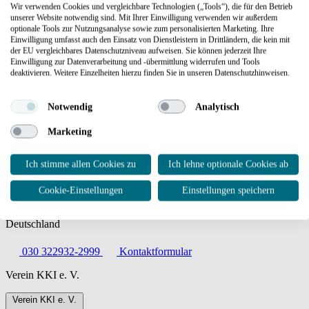
Wir verwenden Cookies und vergleichbare Technologien („Tools“), die für den Betrieb
unserer Website notwendig sind. Mit Ihrer Einwilligung verwenden wir außerdem
Haben wir Ihr Interesse geweckt?
optionale Tools zur Nutzungsanalyse sowie zum personalisierten Marketing. Ihre
Wir stehen Ihnen gerne für ein weiterführendes Gespräch zur
Einwilligung umfasst auch den Einsatz von Dienstleistern in Drittländern, die kein mit
Verfügung.
der EU vergleichbares Datenschutzniveau aufweisen. Sie können jederzeit Ihre
Einwilligung zur Datenverarbeitung und -übermittlung widerrufen und Tools
Kontakt
deaktivieren. Weitere Einzelheiten hierzu finden Sie in unseren Datenschutzhinweisen.
Notwendig
Analytisch
Marketing
Kompetenzzentrum Kritische Infrastrukturen e. V.
Ich stimme allen Cookies zu
Ich lehne optionale Cookies ab
EUREF-Campus 1–2
Cookie-Einstellungen
Einstellungen speichern
10829 Berlin
Deutschland
030 322932-2999
Kontaktformular
Verein KKI e. V.
Verein KKI e. V.