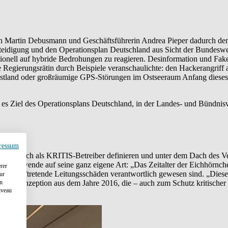
den Martin Debusmann und Geschäftsführerin Andrea Pieper dadurch 
rteidigung und den Operationsplan Deutschland aus Sicht der Bundesweh
ssionell auf hybride Bedrohungen zu reagieren. Desinformation und F
die Regierungsrätin durch Beispiele veranschaulichte: den Hackerangr
 Estland oder großräumige GPS-Störungen im Ostseeraum Anfang dieses 
 es Ziel des Operationsplans Deutschland, in der Landes- und Bündnisv
ressum
men, die sich als KRITIS-Betreiber definieren und unter dem Dach d
 Zeitenwende auf seine ganz eigene Art: „Das Zeitalter der Eichhörnche
rer
 für auftretende Leitungsschäden verantwortlich gewesen sind. „Diese 
ur
en
 eine Konzeption aus dem Jahre 2016, die – auch zum Schutz kritischer
iveau