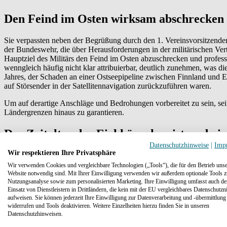
Den Feind im Osten wirksam abschrecken
Sie verpassten neben der Begrüßung durch den 1. Vereinsvorsitzen
der Bundeswehr, die über Herausforderungen in der militärischen Ve
Hauptziel des Militärs den Feind im Osten abzuschrecken und profe
wenngleich häufig nicht klar attribuierbar, deutlich zunehmen, was 
Jahres, der Schaden an einer Ostseepipeline zwischen Finnland und
auf Störsender in der Satellitennavigation zurückzuführen waren.
Um auf derartige Anschläge und Bedrohungen vorbereitet zu sein, sei
Ländergrenzen hinaus zu garantieren.
Das Zeitalter der Eichhörnchen ist vorbei
Datenschutzhinweise
|
Imp
Wir respektieren Ihre Privatsphäre
In diesen Plan integriert sind auch rund 1500 kommunale Unterneh
Geschäftsführer Dr. Andreas Zuber beschrieb die sicherheitspolitische
Wir verwenden Cookies und vergleichbare Technologien („Tools“), die für den Betrieb unse
Untersuchungen aus der Vergangenheit, denen zufolge meist Nagetiere
Website notwendig sind. Mit Ihrer Einwilligung verwenden wir außerdem optionale Tools z
Nutzungsanalyse sowie zum personalisierten Marketing. Ihre Einwilligung umfasst auch d
gibt, die zu Leitungsschäden führen“, erklärte Zuber und verwies auf
Einsatz von Dienstleistern in Drittländern, die kein mit der EU vergleichbares Datenschutzn
Zivilschutzes und des zivilen Katastrophenschutzes zum Ziel hatte.
aufweisen. Sie können jederzeit Ihre Einwilligung zur Datenverarbeitung und -übermittlung
widerrufen und Tools deaktivieren. Weitere Einzelheiten hierzu finden Sie in unseren
Datenschutzhinweisen.