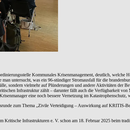
Koordinierungsstelle Kommunales Krisenmanagement, deutlich, welche
 man untersucht, was ein 96-stündiger Stromausfall für die brandenbu
fälle, sondern vielmehr auf Plünderungen und andere Aktivitäten der B
itischen Infrastruktur zählt – darunter fällt auch die Verfügbarkeit v
risenmanager eine noch bessere Vernetzung im Katastrophenschutz, wa
srunde zum Thema „Zivile Verteidigung – Auswirkung auf KRITIS-Betre
m Kritische Infrastrukturen e. V. schon am 18. Februar 2025 beim tradi