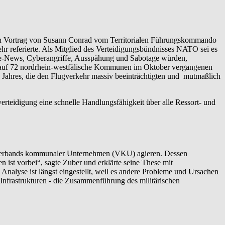
den Vortrag von Susann Conrad vom Territorialen Führungskommando
r referierte. Als Mitglied des Verteidigungsbündnisses NATO sei es
ake-News, Cyberangriffe, Ausspähung und Sabotage würden,
iff auf 72 nordrhein-westfälische Kommunen im Oktober vergangenen
Jahres, die den Flugverkehr massiv beeinträchtigten und mutmaßlich
erteidigung eine schnelle Handlungsfähigkeit über alle Ressort- und
es Verbands kommunaler Unternehmen (VKU) agieren. Dessen
n ist vorbei“, sagte Zuber und erklärte seine These mit
Analyse ist längst eingestellt, weil es andere Probleme und Ursachen
 Infrastrukturen - die Zusammenführung des militärischen