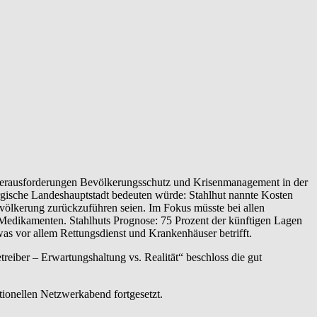
 Herausforderungen Bevölkerungsschutz und Krisenmanagement in der
rgische Landeshauptstadt bedeuten würde: Stahlhut nannte Kosten
evölkerung zurückzuführen seien. Im Fokus müsste bei allen
on Medikamenten. Stahlhuts Prognose: 75 Prozent der künftigen Lagen
s vor allem Rettungsdienst und Krankenhäuser betrifft.
iber – Erwartungshaltung vs. Realität“ beschloss die gut
tionellen Netzwerkabend fortgesetzt.