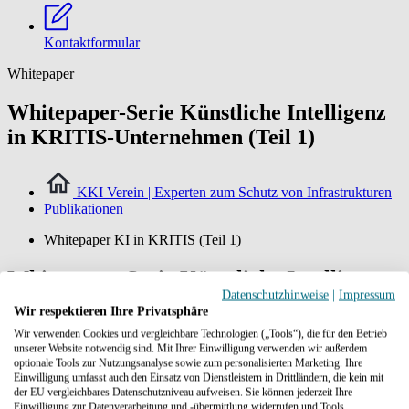
Kontaktformular
Whitepaper
Whitepaper-Serie Künstliche Intelligenz
in KRITIS-Unternehmen (Teil 1)
KKI Verein | Experten zum Schutz von Infrastrukturen
Publikationen
Whitepaper KI in KRITIS (Teil 1)
Whitepaper-Serie Künstliche Intelligenz
Datenschutzhinweise
|
Impressum
in KRITIS-Unternehmen (Teil 1)
Wir respektieren Ihre Privatsphäre
Wir verwenden Cookies und vergleichbare Technologien („Tools“), die für den Betrieb
Die rasante Entwicklung der Künstlichen Intelligenz (KI) macht
unserer Website notwendig sind. Mit Ihrer Einwilligung verwenden wir außerdem
ihren Einsatz in Unternehmen der kritischen Infrastruktur
optionale Tools zur Nutzungsanalyse sowie zum personalisierten Marketing. Ihre
unvermeidlich. Dieses Whitepaper legt den Schwerpunkt auf die
Einwilligung umfasst auch den Einsatz von Dienstleistern in Drittländern, die kein mit
spezifischen Aspekte des KI-Einsatzes im Rahmen kritischer
der EU vergleichbares Datenschutzniveau aufweisen. Sie können jederzeit Ihre
Infrastrukturen.
Einwilligung zur Datenverarbeitung und -übermittlung widerrufen und Tools