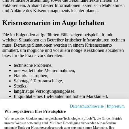
und zeitliche Ausdehnung sowie die Sekundäreffekte fließen als
Faktoren ein. Anhand dieser Informationen lassen sich Maßnahmen
und Abläufe des Krisenmanagements leichter planen.
Krisenszenarien im Auge behalten
Die im Folgenden aufgeführten Fälle zeigen beispielhaft, mit
welchen Situationen ein Betreiber kritischer Infrastrukturen rechnen
muss. Derartige Situationen werden in einem Krisenszenario
simuliert, um mögliche und vor allem nötige Reaktionen abzuleiten
bzw. für die Praxis vorzubereiten:
technische Probleme,
unerwartet hohe Mehrentnahmen,
Naturkatastrophen,
Sabotage/ Terroranschläge,
Streiks,
langfristige Versorgungsengpässe,
Illiquidität eines Lieferanten mit hohem Marktanteil.
Datenschutzhinweise
|
Impressum
Ein Krisenmanagement, das im Ereignisfall sofort und effizient
Wir respektieren Ihre Privatsphäre
agiert, sollte für Energie-, Gas- und Wasserversorger elementarer,
Wir verwenden Cookies und vergleichbare Technologien („Tools“), die für den Betrieb
auch gesetzlich definierter Bestandteil ihres Versorgungsauftrages
unserer Website notwendig sind. Mit Ihrer Einwilligung verwenden wir außerdem
sein.
optionale Tools zur Nutzungsanalyse sowie zum personalisierten Marketing. Ihre