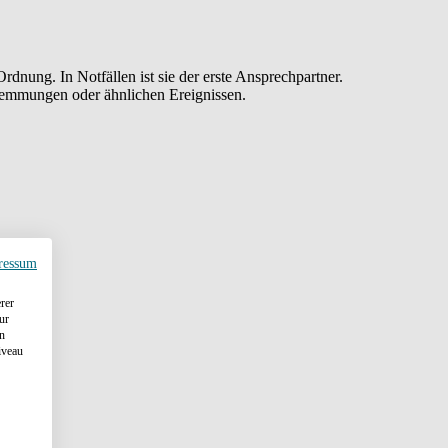
rdnung. In Notfällen ist sie der erste Ansprechpartner.
wemmungen oder ähnlichen Ereignissen.
ressum
rer
ur
en
iveau