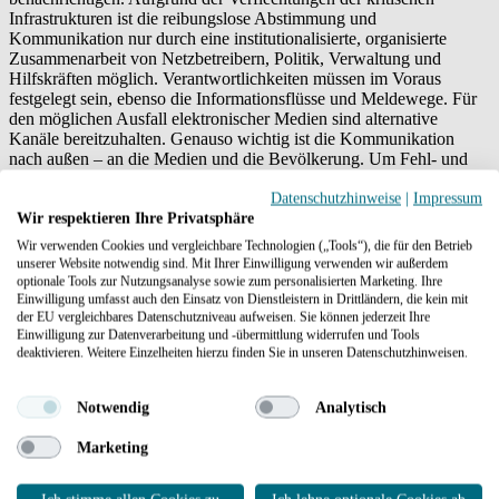
Infrastrukturen ist die reibungslose Abstimmung und
Kommunikation nur durch eine institutionalisierte, organisierte
Zusammenarbeit von Netzbetreibern, Politik, Verwaltung und
Hilfskräften möglich. Verantwortlichkeiten müssen im Voraus
festgelegt sein, ebenso die Informationsflüsse und Meldewege. Für
den möglichen Ausfall elektronischer Medien sind alternative
Kanäle bereitzuhalten. Genauso wichtig ist die Kommunikation
nach außen – an die Medien und die Bevölkerung. Um Fehl- und
Falschmeldungen vorzubeugen, müssen Journalisten präzise,
verständlich und kontinuierlich benachrichtigt werden. Eine direkte
Datenschutzhinweise
|
Impressum
Information der Bürgerinnen und Bürger kann zum Beispiel über
Wir respektieren Ihre Privatsphäre
eine Hotline oder das Internet erfolgen. Diese Ressourcen müssen
Wir verwenden Cookies und vergleichbare Technologien („Tools“), die für den Betrieb
ebenfalls im Vorfeld organisiert werden.
unserer Website notwendig sind. Mit Ihrer Einwilligung verwenden wir außerdem
optionale Tools zur Nutzungsanalyse sowie zum personalisierten Marketing. Ihre
Weitere Informationen
Einwilligung umfasst auch den Einsatz von Dienstleistern in Drittländern, die kein mit
der EU vergleichbares Datenschutzniveau aufweisen. Sie können jederzeit Ihre
Einwilligung zur Datenverarbeitung und -übermittlung widerrufen und Tools
deaktivieren. Weitere Einzelheiten hierzu finden Sie in unseren Datenschutzhinweisen.
Notwendig
Analytisch
Kommunen und Verwaltung
Marketing