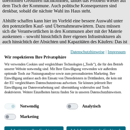
überhöhten Gebühren nachkommen, landet das Problem wieder auf
dem Tisch der Kommune. Auch politische Konsequenzen sind
denkbar, sobald die nächste Wahl ins Haus steht.
Abhilfe schaffen kann hier im Vorfeld eine bessere Auswahl unter
den potenziellen Kauf- und Übernahmeanwärtern. Dazu müssen
sich die Verantwortlichen in den Kommunen aber mit der Materie
auskennen – sowohl hinsichtlich ihrer eigenen Infrastrukturen als
auch hinsichtich der Absichten und Kapazitäten des Käufers: Das ist
allerdings eine enorme personelle Herausforderung, bei der
wirtschaftliches und juristisches Detailwissen gefragt ist. Langfristig
Datenschutzhinweise
|
Impressum
bleibt den Kommunen aber keine andere Wahl, als sich diesen
Wir respektieren Ihre Privatsphäre
Problemen zu stellen: Externe Unterstützung, wie sie der KKI e.V.
Wir verwenden Cookies und vergleichbare Technologien („Tools“), die für den Betrieb
anbietet, kann hier eine Lösung sein.
unserer Website notwendig sind. Mit Ihrer Einwilligung verwenden wir außerdem
optionale Tools zur Nutzungsanalyse sowie zum personalisierten Marketing. Ihre
Weitere Informationen
Einwilligung umfasst auch den Einsatz von Dienstleistern in Drittländern, die kein mit
der EU vergleichbares Datenschutzniveau aufweisen. Sie können jederzeit Ihre
Einwilligung zur Datenverarbeitung und -übermittlung widerrufen und Tools
deaktivieren. Weitere Einzelheiten hierzu finden Sie in unseren Datenschutzhinweisen.
Notwendig
Analytisch
Kommunen und Verwaltung
Marketing